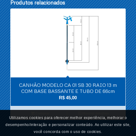
Produtos relacionados
CANHÃO MODELO CA 01 SB 30 RAIO 13 m
COM BASE BASSANTE E TUBO DE 66cm
R$
45,00
Comprar
Mostrar detalhes
Utilizamos cookies para oferecer melhor experiência, melhorar o
desempenho/interação e personalizar conteúdo. Ao utilizar este site,
você concorda com o uso de cookies.